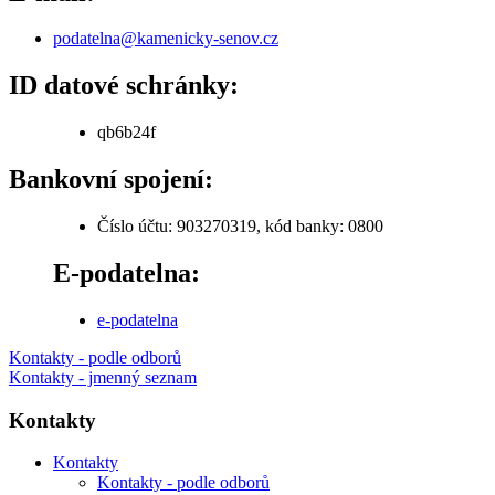
podatelna@kamenicky-senov.cz
ID datové schránky:
qb6b24f
Bankovní spojení:
Číslo účtu: 903270319, kód banky: 0800
E-podatelna:
e-podatelna
Kontakty - podle odborů
Kontakty - jmenný seznam
Kontakty
Kontakty
Kontakty - podle odborů