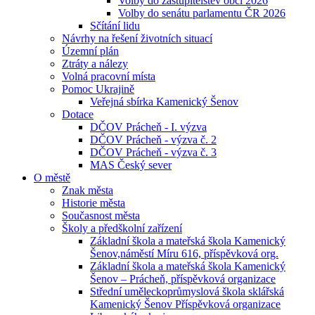
Volby do zastupitelstev obcí 2026
Volby do senátu parlamentu ČR 2026
Sčítání lidu
Návrhy na řešení životních situací
Územní plán
Ztráty a nálezy
Volná pracovní místa
Pomoc Ukrajině
Veřejná sbírka Kamenický Šenov
Dotace
DČOV Prácheň - I. výzva
DČOV Prácheň - výzva č. 2
DČOV Prácheň - výzva č. 3
MAS Český sever
O městě
Znak města
Historie města
Současnost města
Školy a předškolní zařízení
Základní škola a mateřská škola Kamenický
Šenov,náměstí Míru 616, příspěvková org.
Základní škola a mateřská škola Kamenický
Šenov – Prácheň, příspěvková organizace
Střední uměleckoprůmyslová škola sklářská
Kamenický Šenov Příspěvková organizace