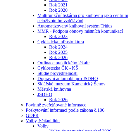
Rok 2021
Rok 2020
Multifunkční tiskárna pro knihovnu jako centrum
celoživotního vzdělávání
Automatizovaný knihovní systém Tritius
MMR - Podpora obnovy místních komunikací
Rok 2023
Cyklistická infrastruktura
Rok 2024
Rok 2025
Rok 2026
Ordinace praktického lékaře
Cyklostezka ČK - KŠ
Studie proveditelnosti
Dopravní automobil pro JSDHO
Sklářské muzeum Kamenický Šenov
Městská knihovna
JSDHO
Rok 2026
Povinně zveřejňované informace
Poskytování informací podle zákona č.106
GDPR
Volby, Sčítání lidu
Volby