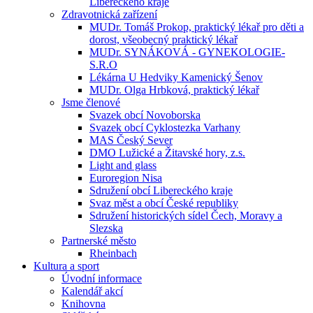
Libereckého kraje
Zdravotnická zařízení
MUDr. Tomáš Prokop, praktický lékař pro děti a
dorost, všeobecný praktický lékař
MUDr. SYNÁKOVÁ - GYNEKOLOGIE-
S.R.O
Lékárna U Hedviky Kamenický Šenov
MUDr. Olga Hrbková, praktický lékař
Jsme členové
Svazek obcí Novoborska
Svazek obcí Cyklostezka Varhany
MAS Český Sever
DMO Lužické a Žitavské hory, z.s.
Light and glass
Euroregion Nisa
Sdružení obcí Libereckého kraje
Svaz měst a obcí České republiky
Sdružení historických sídel Čech, Moravy a
Slezska
Partnerské město
Rheinbach
Kultura a sport
Úvodní informace
Kalendář akcí
Knihovna