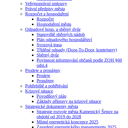
Veřejnoprávní smlouvy
Právní předpisy města
Rozpočet a hospodaření
Rozpočet
Hospodaření města
Odpadové hosp. a sběrný dvůr
Stanoviště sběrných nádob
Plán odpadového hospodářství
Svozová trasa
Tříděné odpady (Door-To-Door, kontejnery)
Sběrný dvůr
Povinnost informování občanů podle ZOH §60
odst.4
Prodeje a pronájmy
Prodeje
Pronájmy
Pohřebiště a pohřbívání
Krizové situace
Povodňový plán
Základy přípravy na krizové situace
Strategické dokumenty města
Strategie rozvoje města Kamenický Šenov na
období od 2019 do 2028
Místní energetická koncepce 2025
Zavedení energetického managementu 2025