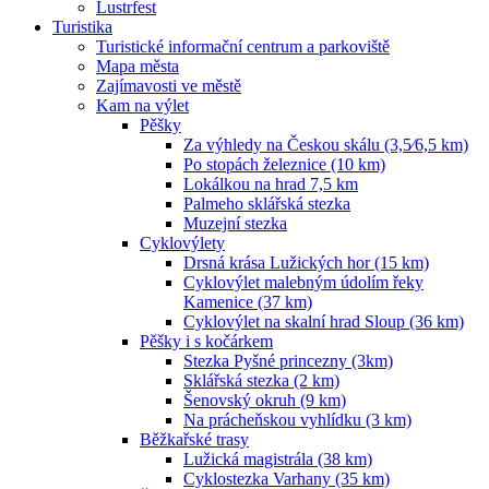
Lustrfest
Turistika
Turistické informační centrum a parkoviště
Mapa města
Zajímavosti ve městě
Kam na výlet
Pěšky
Za výhledy na Českou skálu (3,5⁄6,5 km)
Po stopách železnice (10 km)
Lokálkou na hrad 7,5 km
Palmeho sklářská stezka
Muzejní stezka
Cyklovýlety
Drsná krása Lužických hor (15 km)
Cyklovýlet malebným údolím řeky
Kamenice (37 km)
Cyklovýlet na skalní hrad Sloup (36 km)
Pěšky i s kočárkem
Stezka Pyšné princezny (3km)
Sklářská stezka (2 km)
Šenovský okruh (9 km)
Na prácheňskou vyhlídku (3 km)
Běžkařské trasy
Lužická magistrála (38 km)
Cyklostezka Varhany (35 km)