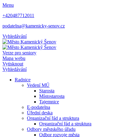
Menu
+420487712011
podatelna@kamenicky-senov.cz
Vyhledávání
Verze pro seniory
Mapa webu
Vytisknout
Vyhledávání
Radnice
Vedení MÚ
Starosta
Místostarosta
Tajemnice
E-podatelna
Úřední deska
Organizační řád a struktura
Organizační řád a struktura
Odbory městského úřadu
Odbor rozvoje města