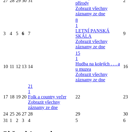
27
28
29
30
31
2
přírody
Zobrazit všechny
záznamy ze dne
8
1
LETNÍ PANSKÁ
3
4
5
6
7
9
SKÁLA
Zobrazit všechny
záznamy ze dne
15
1
Hudba na kolejích . . . a
10
11
12
13
14
16
u muzea
Zobrazit všechny
záznamy ze dne
21
1
17
18
19
20
Folk a country večer
22
23
Zobrazit všechny
záznamy ze dne
24
25
26
27
28
29
30
31
1
2
3
4
5
6