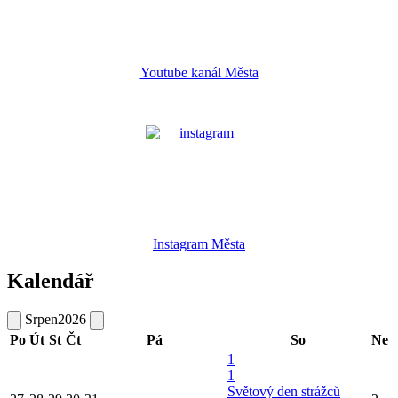
Youtube kanál Města
Instagram Města
Kalendář
Srpen
2026
Po
Út
St
Čt
Pá
So
Ne
1
1
Světový den strážců