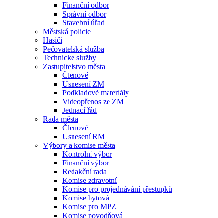
Finanční odbor
Správní odbor
Stavební úřad
Městská policie
Hasiči
Pečovatelská služba
Technické služby
Zastupitelstvo města
Členové
Usnesení ZM
Podkladové materiály
Videopřenos ze ZM
Jednací řád
Rada města
Členové
Usnesení RM
Výbory a komise města
Kontrolní výbor
Finanční výbor
Redakční rada
Komise zdravotní
Komise pro projednávání přestupků
Komise bytová
Komise pro MPZ
Komise povodňová