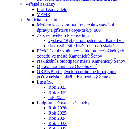
Veřejné zakázky
Profil zadavatele
VZMR
Publicita projektů
Modernizace sportovního areálu - stavební
úpravy a přístavba objektu č.p. 880
Za středověkem k sousedům
výstava "Byl jednou jeden král Karel IV."
slavnosti "Středověká Panská skála"
Předcházení vzniku tex. a biolog. rozložitelných
odpadů ve městě Kamenický Šenov
Nakládání s bioodpady města Kamenický Šenov
Oprava komunikace Osvobození
ORP NB_příspěvek na pohonné hmoty pro
pečovatelskou službu Kamenický Šenov
Lustrfest
Rok 2023
Rok 2024
rok 2025
Podpora pečovatelské služby
Rok 2026
Rok 2025
Rok 2024
Rok 2023
Rok 2022