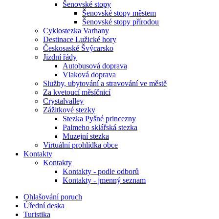
Šenovské stopy
Šenovské stopy městem
Šenovské stopy přírodou
Cyklostezka Varhany
Destinace Lužické hory
Českosaské Švýcarsko
Jízdní řády
Autobusová doprava
Vlaková doprava
Služby, ubytování a stravování ve městě
Za kvetoucí měsíčnicí
Crystalvalley
Zážitkové stezky
Stezka Pyšné princezny
Palmeho sklářská stezka
Muzejní stezka
Virtuální prohlídka obce
Kontakty
Kontakty
Kontakty - podle odborů
Kontakty - jmenný seznam
Ohlašování poruch
Úřední deska
Turistika