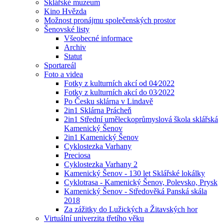
Sklářské muzeum
Kino Hvězda
Možnost pronájmu společenských prostor
Šenovské listy
Všeobecné informace
Archiv
Statut
Sportareál
Foto a videa
Fotky z kulturních akcí od 04⁄2022
Fotky z kulturních akcí do 03⁄2022
Po Česku sklárna v Lindavě
2in1 Sklárna Prácheň
2in1 Střední uměleckoprůmyslová škola sklářská
Kamenický Šenov
2in1 Kamenický Šenov
Cyklostezka Varhany
Preciosa
Cyklostezka Varhany 2
Kamenický Šenov - 130 let Sklářské lokálky
Cyklotrasa - Kamenický Šenov, Polevsko, Prysk
Kamenický Šenov - Středověká Panská skála
2018
Za zážitky do Lužických a Žitavských hor
Virtuální univerzita třetího věku