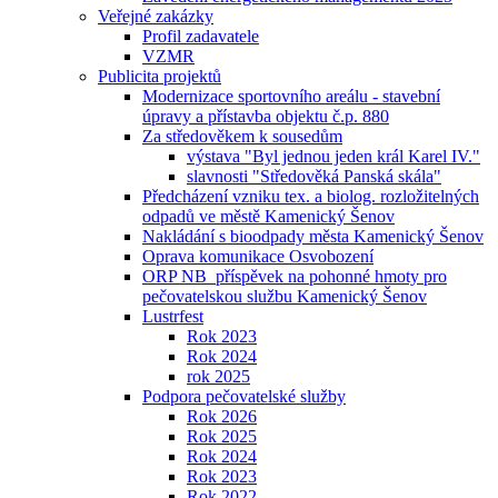
Veřejné zakázky
Profil zadavatele
VZMR
Publicita projektů
Modernizace sportovního areálu - stavební
úpravy a přístavba objektu č.p. 880
Za středověkem k sousedům
výstava "Byl jednou jeden král Karel IV."
slavnosti "Středověká Panská skála"
Předcházení vzniku tex. a biolog. rozložitelných
odpadů ve městě Kamenický Šenov
Nakládání s bioodpady města Kamenický Šenov
Oprava komunikace Osvobození
ORP NB_příspěvek na pohonné hmoty pro
pečovatelskou službu Kamenický Šenov
Lustrfest
Rok 2023
Rok 2024
rok 2025
Podpora pečovatelské služby
Rok 2026
Rok 2025
Rok 2024
Rok 2023
Rok 2022