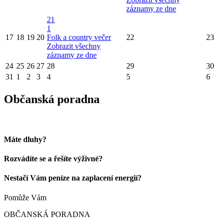
záznamy ze dne
21
1
17
18
19
20
Folk a country večer
22
23
Zobrazit všechny
záznamy ze dne
24
25
26
27
28
29
30
31
1
2
3
4
5
6
Občanská poradna
Máte dluhy?
Rozvádíte se a řešíte výživné?
Nestačí Vám peníze na zaplacení energií?
Pomůže Vám
OBČANSKÁ PORADNA