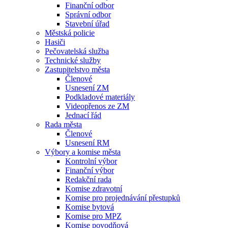
Finanční odbor
Správní odbor
Stavební úřad
Městská policie
Hasiči
Pečovatelská služba
Technické služby
Zastupitelstvo města
Členové
Usnesení ZM
Podkladové materiály
Videopřenos ze ZM
Jednací řád
Rada města
Členové
Usnesení RM
Výbory a komise města
Kontrolní výbor
Finanční výbor
Redakční rada
Komise zdravotní
Komise pro projednávání přestupků
Komise bytová
Komise pro MPZ
Komise povodňová