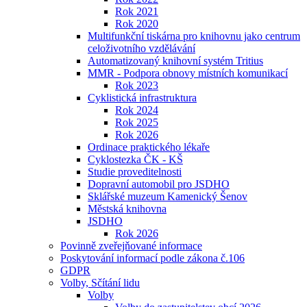
Rok 2021
Rok 2020
Multifunkční tiskárna pro knihovnu jako centrum
celoživotního vzdělávání
Automatizovaný knihovní systém Tritius
MMR - Podpora obnovy místních komunikací
Rok 2023
Cyklistická infrastruktura
Rok 2024
Rok 2025
Rok 2026
Ordinace praktického lékaře
Cyklostezka ČK - KŠ
Studie proveditelnosti
Dopravní automobil pro JSDHO
Sklářské muzeum Kamenický Šenov
Městská knihovna
JSDHO
Rok 2026
Povinně zveřejňované informace
Poskytování informací podle zákona č.106
GDPR
Volby, Sčítání lidu
Volby