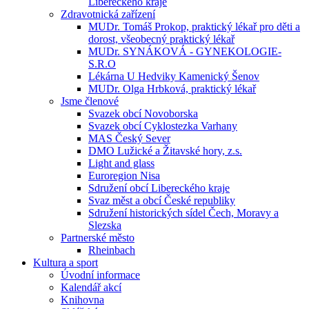
Libereckého kraje
Zdravotnická zařízení
MUDr. Tomáš Prokop, praktický lékař pro děti a
dorost, všeobecný praktický lékař
MUDr. SYNÁKOVÁ - GYNEKOLOGIE-
S.R.O
Lékárna U Hedviky Kamenický Šenov
MUDr. Olga Hrbková, praktický lékař
Jsme členové
Svazek obcí Novoborska
Svazek obcí Cyklostezka Varhany
MAS Český Sever
DMO Lužické a Žitavské hory, z.s.
Light and glass
Euroregion Nisa
Sdružení obcí Libereckého kraje
Svaz měst a obcí České republiky
Sdružení historických sídel Čech, Moravy a
Slezska
Partnerské město
Rheinbach
Kultura a sport
Úvodní informace
Kalendář akcí
Knihovna