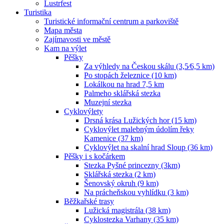
Lustrfest
Turistika
Turistické informační centrum a parkoviště
Mapa města
Zajímavosti ve městě
Kam na výlet
Pěšky
Za výhledy na Českou skálu (3,5⁄6,5 km)
Po stopách železnice (10 km)
Lokálkou na hrad 7,5 km
Palmeho sklářská stezka
Muzejní stezka
Cyklovýlety
Drsná krása Lužických hor (15 km)
Cyklovýlet malebným údolím řeky
Kamenice (37 km)
Cyklovýlet na skalní hrad Sloup (36 km)
Pěšky i s kočárkem
Stezka Pyšné princezny (3km)
Sklářská stezka (2 km)
Šenovský okruh (9 km)
Na prácheňskou vyhlídku (3 km)
Běžkařské trasy
Lužická magistrála (38 km)
Cyklostezka Varhany (35 km)