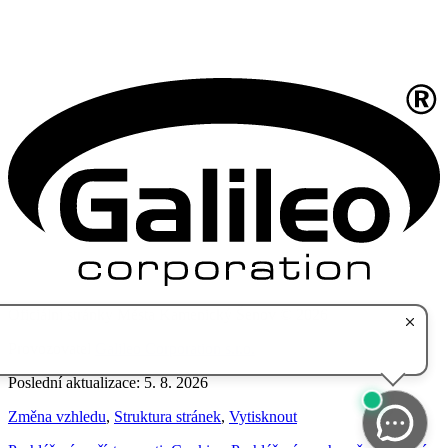
Oficiální stránky Města Kamenický Šenov © 2026
Provozovatel
Galileo Corporation s.r.o.
Poslední aktualizace: 5. 8. 2026
Změna vzhledu
,
Struktura stránek
,
Vytisknout