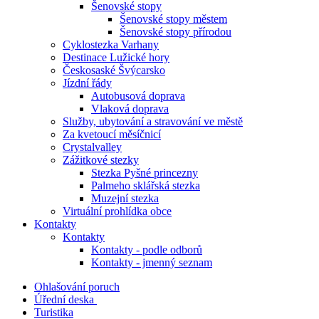
Šenovské stopy
Šenovské stopy městem
Šenovské stopy přírodou
Cyklostezka Varhany
Destinace Lužické hory
Českosaské Švýcarsko
Jízdní řády
Autobusová doprava
Vlaková doprava
Služby, ubytování a stravování ve městě
Za kvetoucí měsíčnicí
Crystalvalley
Zážitkové stezky
Stezka Pyšné princezny
Palmeho sklářská stezka
Muzejní stezka
Virtuální prohlídka obce
Kontakty
Kontakty
Kontakty - podle odborů
Kontakty - jmenný seznam
Ohlašování poruch
Úřední deska
Turistika