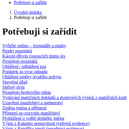
Potřebuji si zařídit
Úvodní stránka
Potřebuji si zařídit
Potřebuji si zařídit
Vyřiďte online – formuláře a platby
Prodej pozemků
Kácení dřevin rostoucích mimo les
Pronájem pozemků
Ohlášení ⁄ odhlášení psa
Poplatek za svoz odpadu
Ohlášení změny trvalého pobytu
Stavební úřad
Sběrný dvůr
Pronájem hrobového místa
Vydávání matričních dokladů a doslovných výpisů z matričních knih
Uzavření manželství a partnerství
Změna jména a příjmení
Příjmení po rozvodu manželství
Prohlášení o volbě druhého jména
Výpis z Katastru nemovitostí (veřejná evidence)
Výpis z Rejstříku trestů (neveřejná evidence)