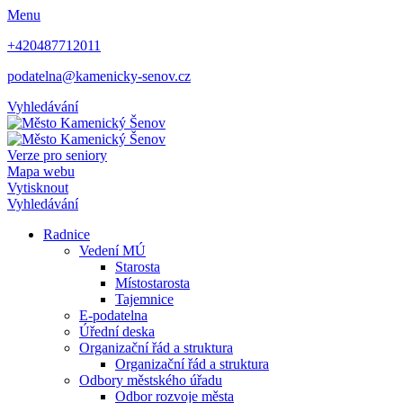
Menu
+420487712011
podatelna@kamenicky-senov.cz
Vyhledávání
Verze pro seniory
Mapa webu
Vytisknout
Vyhledávání
Radnice
Vedení MÚ
Starosta
Místostarosta
Tajemnice
E-podatelna
Úřední deska
Organizační řád a struktura
Organizační řád a struktura
Odbory městského úřadu
Odbor rozvoje města