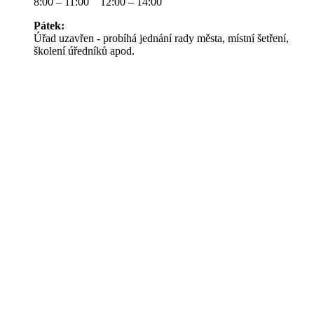
8:00 – 11:00 12:00 – 14:00
Pátek:
Úřad uzavřen - probíhá jednání rady města, místní šetření,
školení úředníků apod.