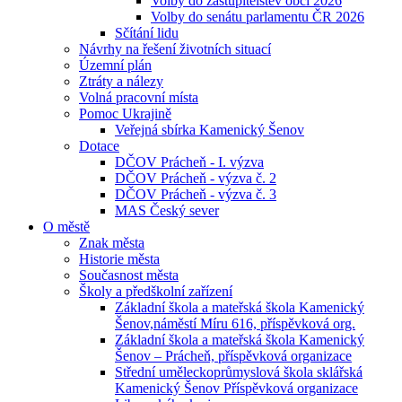
Volby do zastupitelstev obcí 2026
Volby do senátu parlamentu ČR 2026
Sčítání lidu
Návrhy na řešení životních situací
Územní plán
Ztráty a nálezy
Volná pracovní místa
Pomoc Ukrajině
Veřejná sbírka Kamenický Šenov
Dotace
DČOV Prácheň - I. výzva
DČOV Prácheň - výzva č. 2
DČOV Prácheň - výzva č. 3
MAS Český sever
O městě
Znak města
Historie města
Současnost města
Školy a předškolní zařízení
Základní škola a mateřská škola Kamenický
Šenov,náměstí Míru 616, příspěvková org.
Základní škola a mateřská škola Kamenický
Šenov – Prácheň, příspěvková organizace
Střední uměleckoprůmyslová škola sklářská
Kamenický Šenov Příspěvková organizace