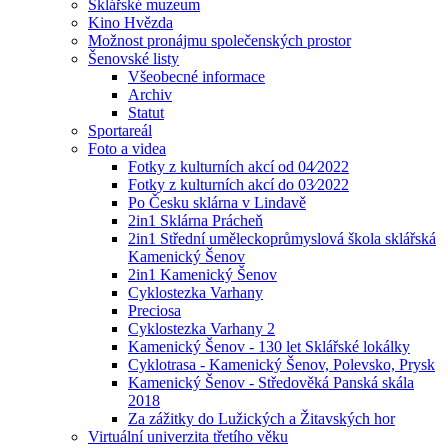
Sklářské muzeum
Kino Hvězda
Možnost pronájmu společenských prostor
Šenovské listy
Všeobecné informace
Archiv
Statut
Sportareál
Foto a videa
Fotky z kulturních akcí od 04⁄2022
Fotky z kulturních akcí do 03⁄2022
Po Česku sklárna v Lindavě
2in1 Sklárna Prácheň
2in1 Střední uměleckoprůmyslová škola sklářská
Kamenický Šenov
2in1 Kamenický Šenov
Cyklostezka Varhany
Preciosa
Cyklostezka Varhany 2
Kamenický Šenov - 130 let Sklářské lokálky
Cyklotrasa - Kamenický Šenov, Polevsko, Prysk
Kamenický Šenov - Středověká Panská skála
2018
Za zážitky do Lužických a Žitavských hor
Virtuální univerzita třetího věku