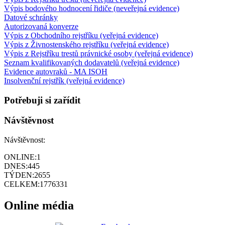
Výpis bodového hodnocení řidiče (neveřejná evidence)
Datové schránky
Autorizovaná konverze
Výpis z Obchodního rejstříku (veřejná evidence)
Výpis z Živnostenského rejstříku (veřejná evidence)
Výpis z Rejstříku trestů právnické osoby (veřejná evidence)
Seznam kvalifikovaných dodavatelů (veřejná evidence)
Evidence autovraků - MA ISOH
Insolvenční rejstřík (veřejná evidence)
Potřebuji si zařídit
Návštěvnost
Návštěvnost:
ONLINE:
1
DNES:
445
TÝDEN:
2655
CELKEM:
1776331
Online média