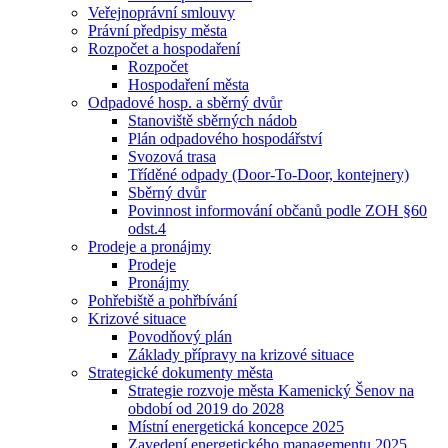
Veřejnoprávní smlouvy
Právní předpisy města
Rozpočet a hospodaření
Rozpočet
Hospodaření města
Odpadové hosp. a sběrný dvůr
Stanoviště sběrných nádob
Plán odpadového hospodářství
Svozová trasa
Tříděné odpady (Door-To-Door, kontejnery)
Sběrný dvůr
Povinnost informování občanů podle ZOH §60
odst.4
Prodeje a pronájmy
Prodeje
Pronájmy
Pohřebiště a pohřbívání
Krizové situace
Povodňový plán
Základy přípravy na krizové situace
Strategické dokumenty města
Strategie rozvoje města Kamenický Šenov na
období od 2019 do 2028
Místní energetická koncepce 2025
Zavedení energetického managementu 2025