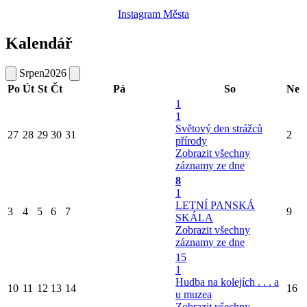
Instagram Města
Kalendář
Srpen
2026
Po
Út
St
Čt
Pá
So
Ne
1
1
Světový den strážců
27
28
29
30
31
2
přírody
Zobrazit všechny
záznamy ze dne
8
1
LETNÍ PANSKÁ
3
4
5
6
7
9
SKÁLA
Zobrazit všechny
záznamy ze dne
15
1
Hudba na kolejích . . . a
10
11
12
13
14
16
u muzea
Zobrazit všechny