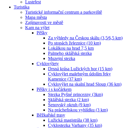
Lustrfest
Turistika
Turistické informační centrum a parkoviště
Mapa města
Zajímavosti ve městě
Kam na výlet
Pěšky
Za výhledy na Českou skálu (3,5⁄6,5 km)
Po stopách železnice (10 km)
Lokálkou na hrad 7,5 km
Palmeho sklářská stezka
Muzejní stezka
Cyklovýlety
Drsná krása Lužických hor (15 km)
Cyklovýlet malebným údolím řeky
Kamenice (37 km)
Cyklovýlet na skalní hrad Sloup (36 km)
Pěšky i s kočárkem
Stezka Pyšné princezny (3km)
Sklářská stezka (2 km)
Šenovský okruh (9 km)
Na prácheňskou vyhlídku (3 km)
Běžkařské trasy
Lužická magistrála (38 km)
Cyklostezka Varhany (35 km)