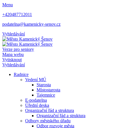
Menu
+420487712011
podatelna@kamenicky-senov.cz
Vyhledávání
Verze pro seniory
Mapa webu
Vytisknout
Vyhledávání
Radnice
Vedení MÚ
Starosta
Místostarosta
Tajemnice
E-podatelna
Úřední deska
Organizační řád a struktura
Organizační řád a struktura
Odbory městského úřadu
Odbor rozvoje města