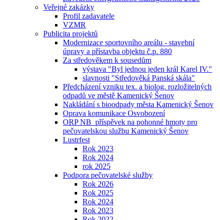
Veřejné zakázky
Profil zadavatele
VZMR
Publicita projektů
Modernizace sportovního areálu - stavební
úpravy a přístavba objektu č.p. 880
Za středověkem k sousedům
výstava "Byl jednou jeden král Karel IV."
slavnosti "Středověká Panská skála"
Předcházení vzniku tex. a biolog. rozložitelných
odpadů ve městě Kamenický Šenov
Nakládání s bioodpady města Kamenický Šenov
Oprava komunikace Osvobození
ORP NB_příspěvek na pohonné hmoty pro
pečovatelskou službu Kamenický Šenov
Lustrfest
Rok 2023
Rok 2024
rok 2025
Podpora pečovatelské služby
Rok 2026
Rok 2025
Rok 2024
Rok 2023
Rok 2022