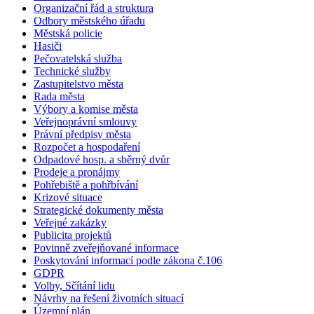
Organizační řád a struktura
Odbory městského úřadu
Městská policie
Hasiči
Pečovatelská služba
Technické služby
Zastupitelstvo města
Rada města
Výbory a komise města
Veřejnoprávní smlouvy
Právní předpisy města
Rozpočet a hospodaření
Odpadové hosp. a sběrný dvůr
Prodeje a pronájmy
Pohřebiště a pohřbívání
Krizové situace
Strategické dokumenty města
Veřejné zakázky
Publicita projektů
Povinně zveřejňované informace
Poskytování informací podle zákona č.106
GDPR
Volby, Sčítání lidu
Návrhy na řešení životních situací
Územní plán