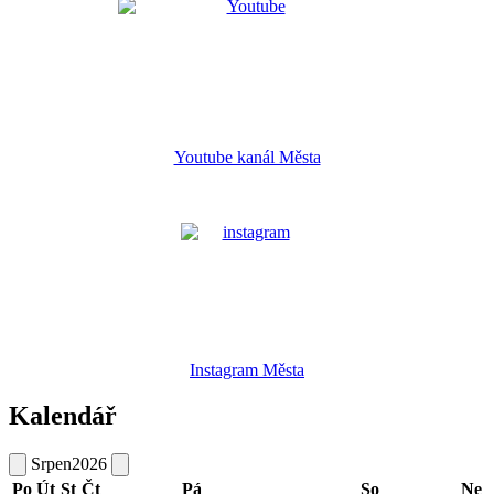
Youtube kanál Města
Instagram Města
Kalendář
Srpen
2026
Po
Út
St
Čt
Pá
So
Ne