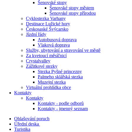
Šenovské stopy
Šenovské stopy městem
Šenovské stopy přírodou
Cyklostezka Varhany
Destinace Lužické hory
Českosaské Švýcarsko
Jízdní řády
Autobusová doprava
Vlaková doprava
Služby, ubytování a stravování ve městě
Za kvetoucí měsíčnicí
Crystalvalley
Zážitkové stezky
Stezka Pyšné princezny
Palmeho sklářská stezka
Muzejní stezka
Virtuální prohlídka obce
Kontakty
Kontakty
Kontakty - podle odborů
Kontakty - jmenný seznam
Ohlašování poruch
Úřední deska
Turistika