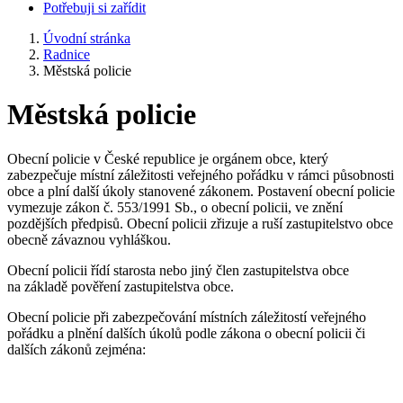
Potřebuji si zařídit
Úvodní stránka
Radnice
Městská policie
Městská policie
Obecní policie v České republice je orgánem obce, který
zabezpečuje místní záležitosti veřejného pořádku v rámci působnosti
obce a plní další úkoly stanovené zákonem. Postavení obecní policie
vymezuje zákon č. 553/1991 Sb., o obecní policii, ve znění
pozdějších předpisů. Obecní policii zřizuje a ruší zastupitelstvo obce
obecně závaznou vyhláškou.
Obecní policii řídí starosta nebo jiný člen zastupitelstva obce
na základě pověření zastupitelstva obce.
Obecní policie při zabezpečování místních záležitostí veřejného
pořádku a plnění dalších úkolů podle zákona o obecní policii či
dalších zákonů zejména: