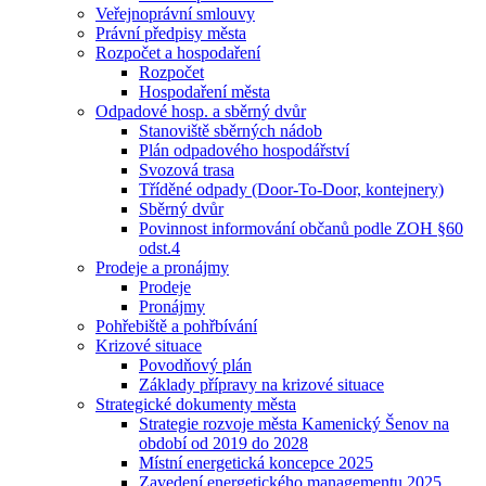
Veřejnoprávní smlouvy
Právní předpisy města
Rozpočet a hospodaření
Rozpočet
Hospodaření města
Odpadové hosp. a sběrný dvůr
Stanoviště sběrných nádob
Plán odpadového hospodářství
Svozová trasa
Tříděné odpady (Door-To-Door, kontejnery)
Sběrný dvůr
Povinnost informování občanů podle ZOH §60
odst.4
Prodeje a pronájmy
Prodeje
Pronájmy
Pohřebiště a pohřbívání
Krizové situace
Povodňový plán
Základy přípravy na krizové situace
Strategické dokumenty města
Strategie rozvoje města Kamenický Šenov na
období od 2019 do 2028
Místní energetická koncepce 2025
Zavedení energetického managementu 2025