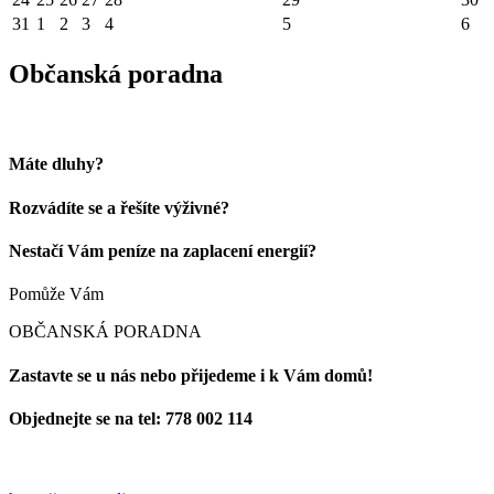
31
1
2
3
4
5
6
Občanská poradna
Máte dluhy?
Rozvádíte se a řešíte výživné?
Nestačí Vám peníze na zaplacení energií?
Pomůže Vám
OBČANSKÁ PORADNA
Zastavte se u nás nebo přijedeme i k Vám domů!
Objednejte se na tel: 778 002 114