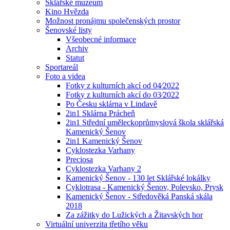
Sklářské muzeum
Kino Hvězda
Možnost pronájmu společenských prostor
Šenovské listy
Všeobecné informace
Archiv
Statut
Sportareál
Foto a videa
Fotky z kulturních akcí od 04⁄2022
Fotky z kulturních akcí do 03⁄2022
Po Česku sklárna v Lindavě
2in1 Sklárna Prácheň
2in1 Střední uměleckoprůmyslová škola sklářská
Kamenický Šenov
2in1 Kamenický Šenov
Cyklostezka Varhany
Preciosa
Cyklostezka Varhany 2
Kamenický Šenov - 130 let Sklářské lokálky
Cyklotrasa - Kamenický Šenov, Polevsko, Prysk
Kamenický Šenov - Středověká Panská skála
2018
Za zážitky do Lužických a Žitavských hor
Virtuální univerzita třetího věku