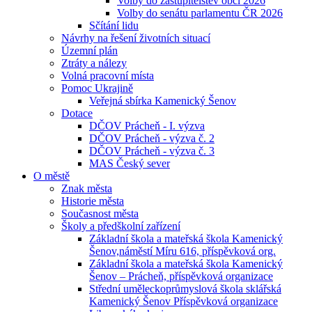
Volby do zastupitelstev obcí 2026
Volby do senátu parlamentu ČR 2026
Sčítání lidu
Návrhy na řešení životních situací
Územní plán
Ztráty a nálezy
Volná pracovní místa
Pomoc Ukrajině
Veřejná sbírka Kamenický Šenov
Dotace
DČOV Prácheň - I. výzva
DČOV Prácheň - výzva č. 2
DČOV Prácheň - výzva č. 3
MAS Český sever
O městě
Znak města
Historie města
Současnost města
Školy a předškolní zařízení
Základní škola a mateřská škola Kamenický
Šenov,náměstí Míru 616, příspěvková org.
Základní škola a mateřská škola Kamenický
Šenov – Prácheň, příspěvková organizace
Střední uměleckoprůmyslová škola sklářská
Kamenický Šenov Příspěvková organizace