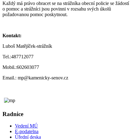
Každý má právo obracet se na strážníka obecní policie se žádostí
o pomoc a strážníci jsou povinni v rozsahu svých úkolů
požadovanou pomoc poskytnout.
Kontakt:
Luboš Matějíček-strážník
Tel.:487712077
Mobil.:602603077
Email.: mp@kamenicky-senov.cz
Radnice
Vedení MÚ
E-podatelna
Úřední deska