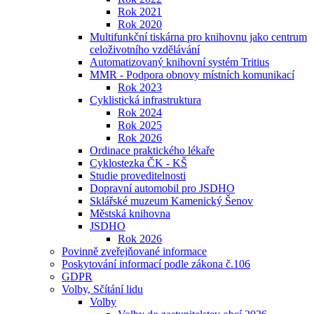
Rok 2021
Rok 2020
Multifunkční tiskárna pro knihovnu jako centrum
celoživotního vzdělávání
Automatizovaný knihovní systém Tritius
MMR - Podpora obnovy místních komunikací
Rok 2023
Cyklistická infrastruktura
Rok 2024
Rok 2025
Rok 2026
Ordinace praktického lékaře
Cyklostezka ČK - KŠ
Studie proveditelnosti
Dopravní automobil pro JSDHO
Sklářské muzeum Kamenický Šenov
Městská knihovna
JSDHO
Rok 2026
Povinně zveřejňované informace
Poskytování informací podle zákona č.106
GDPR
Volby, Sčítání lidu
Volby