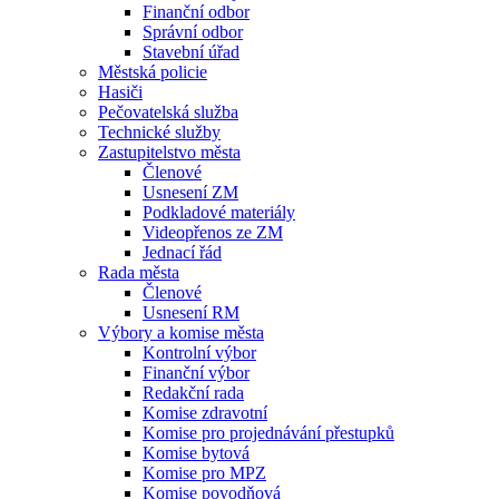
Finanční odbor
Správní odbor
Stavební úřad
Městská policie
Hasiči
Pečovatelská služba
Technické služby
Zastupitelstvo města
Členové
Usnesení ZM
Podkladové materiály
Videopřenos ze ZM
Jednací řád
Rada města
Členové
Usnesení RM
Výbory a komise města
Kontrolní výbor
Finanční výbor
Redakční rada
Komise zdravotní
Komise pro projednávání přestupků
Komise bytová
Komise pro MPZ
Komise povodňová