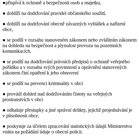
●přispívá k ochraně a bezpečnosti osob a majetku,
● dohlíží na dodržování pravidel občanského soužití,
● dohlíží na dodržování obecně závazných vyhlášek a nařízení
obce,
● se podílí v rozsahu stanoveném zákonem nebo zvláštním zákonem
na dohledu na bezpečnost a plynulost provozu na pozemních
komunikacích,
● se podílí na dodržování právních předpisů o ochraně veřejného
pořádku a v rozsahu svých povinností a oprávnění stanovených
zákonem činí opatření k jeho obnovení
● se podílí na prevenci kriminality v obci
● provádí dohled nad dodržováním čistoty na veřejných
prostranstvích v obci
● odhaluje přestupky a jiné správní delikty, jejichž projednávání je
v působnosti obce,
● poskytuje za účelem zpracování statistických údajů Ministerstvu
vnitra na požádání údaje o obecní policii.