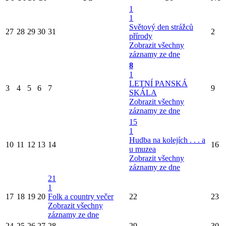
1
1
Světový den strážců
27
28
29
30
31
2
přírody
Zobrazit všechny
záznamy ze dne
8
1
LETNÍ PANSKÁ
3
4
5
6
7
9
SKÁLA
Zobrazit všechny
záznamy ze dne
15
1
Hudba na kolejích . . . a
10
11
12
13
14
16
u muzea
Zobrazit všechny
záznamy ze dne
21
1
17
18
19
20
Folk a country večer
22
23
Zobrazit všechny
záznamy ze dne
24
25
26
27
28
29
30