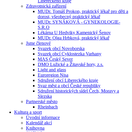
Libereckého kraje
Zdravotnická zařízení
MUDr. Tomáš Prokop, praktický lékař pro děti a
dorost, všeobecný praktický lékař
MUDr. SYNÁKOVÁ - GYNEKOLOGIE-
S.R.O
Lékárna U Hedviky Kamenický Šenov
MUDr. Olga Hrbková, praktický lékař
Jsme členové
Svazek obcí Novoborska
Svazek obcí Cyklostezka Varhany
MAS Český Sever
DMO Lužické a Žitavské hory, z.s.
Light and glass
Euroregion Nisa
Sdružení obcí Libereckého kraje
Svaz měst a obcí České republiky
Sdružení historických sídel Čech, Moravy a
Slezska
Partnerské město
Rheinbach
Kultura a sport
Úvodní informace
Kalendář akcí
Knihovna