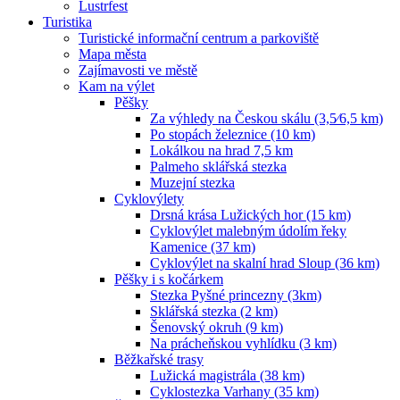
Lustrfest
Turistika
Turistické informační centrum a parkoviště
Mapa města
Zajímavosti ve městě
Kam na výlet
Pěšky
Za výhledy na Českou skálu (3,5⁄6,5 km)
Po stopách železnice (10 km)
Lokálkou na hrad 7,5 km
Palmeho sklářská stezka
Muzejní stezka
Cyklovýlety
Drsná krása Lužických hor (15 km)
Cyklovýlet malebným údolím řeky
Kamenice (37 km)
Cyklovýlet na skalní hrad Sloup (36 km)
Pěšky i s kočárkem
Stezka Pyšné princezny (3km)
Sklářská stezka (2 km)
Šenovský okruh (9 km)
Na prácheňskou vyhlídku (3 km)
Běžkařské trasy
Lužická magistrála (38 km)
Cyklostezka Varhany (35 km)