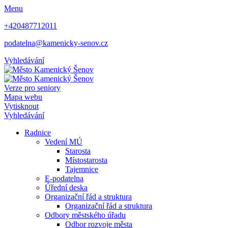
Menu
+420487712011
podatelna@kamenicky-senov.cz
Vyhledávání
Verze pro seniory
Mapa webu
Vytisknout
Vyhledávání
Radnice
Vedení MÚ
Starosta
Místostarosta
Tajemnice
E-podatelna
Úřední deska
Organizační řád a struktura
Organizační řád a struktura
Odbory městského úřadu
Odbor rozvoje města