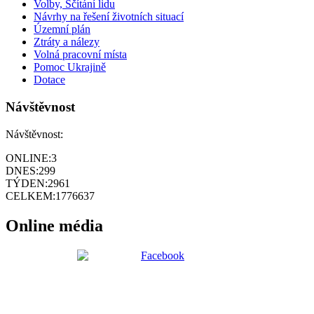
Volby, Sčítání lidu
Návrhy na řešení životních situací
Územní plán
Ztráty a nálezy
Volná pracovní místa
Pomoc Ukrajině
Dotace
Návštěvnost
Návštěvnost:
ONLINE:
3
DNES:
299
TÝDEN:
2961
CELKEM:
1776637
Online média