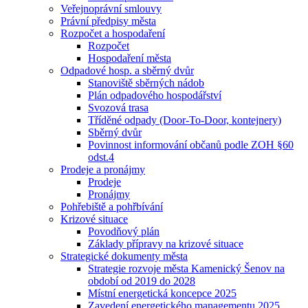
Veřejnoprávní smlouvy
Právní předpisy města
Rozpočet a hospodaření
Rozpočet
Hospodaření města
Odpadové hosp. a sběrný dvůr
Stanoviště sběrných nádob
Plán odpadového hospodářství
Svozová trasa
Tříděné odpady (Door-To-Door, kontejnery)
Sběrný dvůr
Povinnost informování občanů podle ZOH §60
odst.4
Prodeje a pronájmy
Prodeje
Pronájmy
Pohřebiště a pohřbívání
Krizové situace
Povodňový plán
Základy přípravy na krizové situace
Strategické dokumenty města
Strategie rozvoje města Kamenický Šenov na
období od 2019 do 2028
Místní energetická koncepce 2025
Zavedení energetického managementu 2025