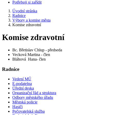
Potřebuji si zařídit
Úvodní stránka
Radnice
Výbory a komise města
Komise zdravotní
Komise zdravotní
Bc. Břetislav Chlup - předseda
Vecková Martina - člen
Bláhová Hana- člen
Radnice
Vedení MÚ
E-podatelna
Úřední deska
Organizační řád a struktura
Odbory městského úřadu
Městská policie
Hasiči
Pečovatelská služba