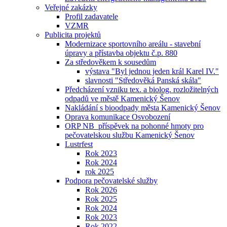
Veřejné zakázky
Profil zadavatele
VZMR
Publicita projektů
Modernizace sportovního areálu - stavební
úpravy a přístavba objektu č.p. 880
Za středověkem k sousedům
výstava "Byl jednou jeden král Karel IV."
slavnosti "Středověká Panská skála"
Předcházení vzniku tex. a biolog. rozložitelných
odpadů ve městě Kamenický Šenov
Nakládání s bioodpady města Kamenický Šenov
Oprava komunikace Osvobození
ORP NB_příspěvek na pohonné hmoty pro
pečovatelskou službu Kamenický Šenov
Lustrfest
Rok 2023
Rok 2024
rok 2025
Podpora pečovatelské služby
Rok 2026
Rok 2025
Rok 2024
Rok 2023
Rok 2022