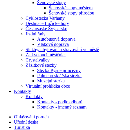
Šenovské stopy
Šenovské stopy městem
Šenovské stopy přírodou
Cyklostezka Varhany
Destinace Lužické hory
Českosaské Švýcarsko
Jízdní řády
Autobusová doprava
Vlaková doprava
Služby, ubytování a stravování ve městě
Za kvetoucí měsíčnicí
Crystalvalley
Zážitkové stezky
Stezka Pyšné princezny
Palmeho sklářská stezka
Muzejní stezka
Virtuální prohlídka obce
Kontakty
Kontakty
Kontakty - podle odborů
Kontakty - jmenný seznam
Ohlašování poruch
Úřední deska
Turistika