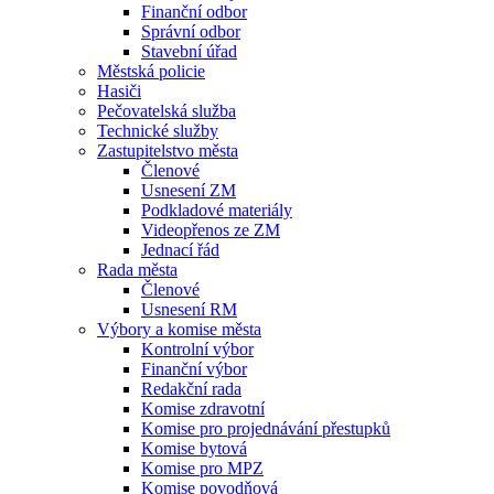
Finanční odbor
Správní odbor
Stavební úřad
Městská policie
Hasiči
Pečovatelská služba
Technické služby
Zastupitelstvo města
Členové
Usnesení ZM
Podkladové materiály
Videopřenos ze ZM
Jednací řád
Rada města
Členové
Usnesení RM
Výbory a komise města
Kontrolní výbor
Finanční výbor
Redakční rada
Komise zdravotní
Komise pro projednávání přestupků
Komise bytová
Komise pro MPZ
Komise povodňová