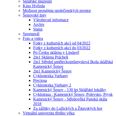
Sklářské muzeum
Kino Hvězda
Možnost pronájmu společenských prostor
Šenovské listy
Všeobecné informace
Archiv
Statut
Sportareál
Foto a videa
Fotky z kulturních akcí od 04⁄2022
Fotky z kulturních akcí do 03⁄2022
Po Česku sklárna v Lindavě
2in1 Sklárna Prácheň
2in1 Střední uměleckoprůmyslová škola sklářská
Kamenický Šenov
2in1 Kamenický Šenov
Cyklostezka Varhany
Preciosa
Cyklostezka Varhany 2
Kamenický Šenov - 130 let Sklářské lokálky
Cyklotrasa - Kamenický Šenov, Polevsko, Prysk
Kamenický Šenov - Středověká Panská skála
2018
Za zážitky do Lužických a Žitavských hor
Virtuální univerzita třetího věku