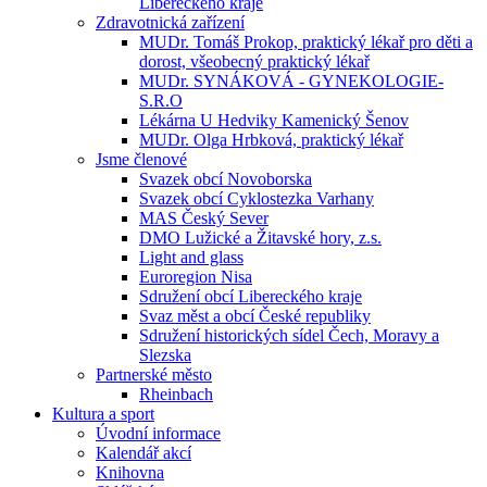
Libereckého kraje
Zdravotnická zařízení
MUDr. Tomáš Prokop, praktický lékař pro děti a
dorost, všeobecný praktický lékař
MUDr. SYNÁKOVÁ - GYNEKOLOGIE-
S.R.O
Lékárna U Hedviky Kamenický Šenov
MUDr. Olga Hrbková, praktický lékař
Jsme členové
Svazek obcí Novoborska
Svazek obcí Cyklostezka Varhany
MAS Český Sever
DMO Lužické a Žitavské hory, z.s.
Light and glass
Euroregion Nisa
Sdružení obcí Libereckého kraje
Svaz měst a obcí České republiky
Sdružení historických sídel Čech, Moravy a
Slezska
Partnerské město
Rheinbach
Kultura a sport
Úvodní informace
Kalendář akcí
Knihovna