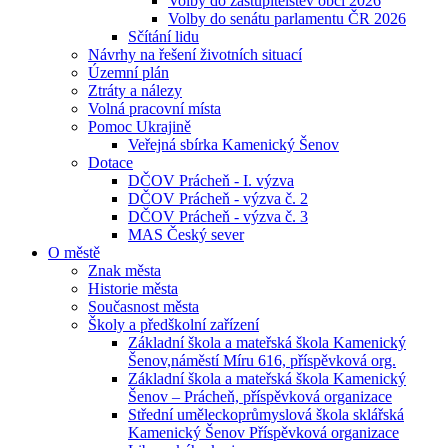
Volby do zastupitelstev obcí 2026
Volby do senátu parlamentu ČR 2026
Sčítání lidu
Návrhy na řešení životních situací
Územní plán
Ztráty a nálezy
Volná pracovní místa
Pomoc Ukrajině
Veřejná sbírka Kamenický Šenov
Dotace
DČOV Prácheň - I. výzva
DČOV Prácheň - výzva č. 2
DČOV Prácheň - výzva č. 3
MAS Český sever
O městě
Znak města
Historie města
Současnost města
Školy a předškolní zařízení
Základní škola a mateřská škola Kamenický
Šenov,náměstí Míru 616, příspěvková org.
Základní škola a mateřská škola Kamenický
Šenov – Prácheň, příspěvková organizace
Střední uměleckoprůmyslová škola sklářská
Kamenický Šenov Příspěvková organizace