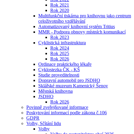
Rok 2021
Rok 2020
Multifunkční tiskárna pro knihovnu jako centrum
celoživotního vzdělávání
Automatizovaný knihovní systém Tritius
MMR - Podpora obnovy místních komunikací
Rok 2023
Cyklistická infrastruktura
Rok 2024
Rok 2025
Rok 2026
Ordinace praktického lékaře
Cyklostezka ČK - KŠ
Studie proveditelnosti
Dopravní automobil pro JSDHO
Sklářské muzeum Kamenický Šenov
Městská knihovna
JSDHO
Rok 2026
Povinně zveřejňované informace
Poskytování informací podle zákona č.106
GDPR
Volby, Sčítání lidu
Volby