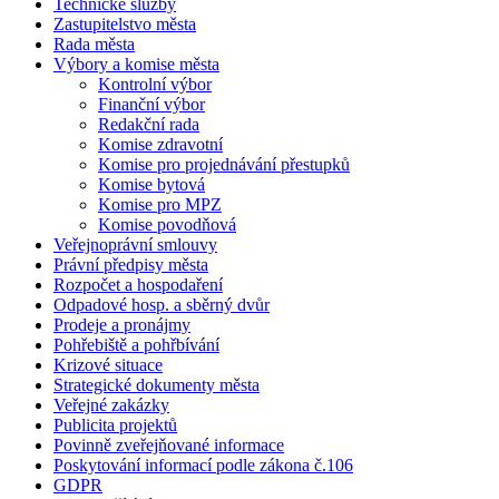
Technické služby
Zastupitelstvo města
Rada města
Výbory a komise města
Kontrolní výbor
Finanční výbor
Redakční rada
Komise zdravotní
Komise pro projednávání přestupků
Komise bytová
Komise pro MPZ
Komise povodňová
Veřejnoprávní smlouvy
Právní předpisy města
Rozpočet a hospodaření
Odpadové hosp. a sběrný dvůr
Prodeje a pronájmy
Pohřebiště a pohřbívání
Krizové situace
Strategické dokumenty města
Veřejné zakázky
Publicita projektů
Povinně zveřejňované informace
Poskytování informací podle zákona č.106
GDPR