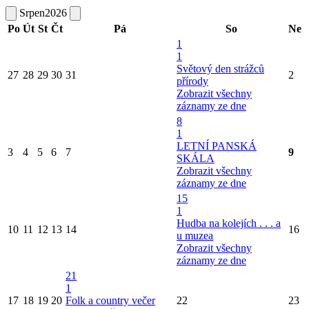
Srpen
2026
Po
Út
St
Čt
Pá
So
Ne
1
1
Světový den strážců
27
28
29
30
31
2
přírody
Zobrazit všechny
záznamy ze dne
8
1
LETNÍ PANSKÁ
3
4
5
6
7
9
SKÁLA
Zobrazit všechny
záznamy ze dne
15
1
Hudba na kolejích . . . a
10
11
12
13
14
16
u muzea
Zobrazit všechny
záznamy ze dne
21
1
17
18
19
20
Folk a country večer
22
23