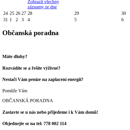
Zobrazit všechny
záznamy ze dne
24
25
26
27
28
29
30
31
1
2
3
4
5
6
Občanská poradna
Máte dluhy?
Rozvádíte se a řešíte výživné?
Nestačí Vám peníze na zaplacení energií?
Pomůže Vám
OBČANSKÁ PORADNA
Zastavte se u nás nebo přijedeme i k Vám domů!
Objednejte se na tel: 778 002 114