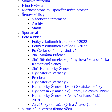
Sklářské muzeum
Kino Hvězda
Možnost pronájmu společenských prostor
Šenovské listy
Všeobecné informace
Archiv
Statut
Sportareál
Foto a videa
Fotky z kulturních akcí od 04⁄2022
Fotky z kulturních akcí do 03⁄2022
Po Česku sklárna v Lindavě
2in1 Sklárna Prácheň
2in1 Střední uměleckoprůmyslová škola sklářská
Kamenický Šenov
2in1 Kamenický Šenov
Cyklostezka Varhany
Preciosa
Cyklostezka Varhany 2
Kamenický Šenov - 130 let Sklářské lokálky
Cyklotrasa - Kamenický Šenov, Polevsko, Prysk
Kamenický Šenov - Středověká Panská skála
2018
Za zážitky do Lužických a Žitavských hor
Virtuální univerzita třetího věku