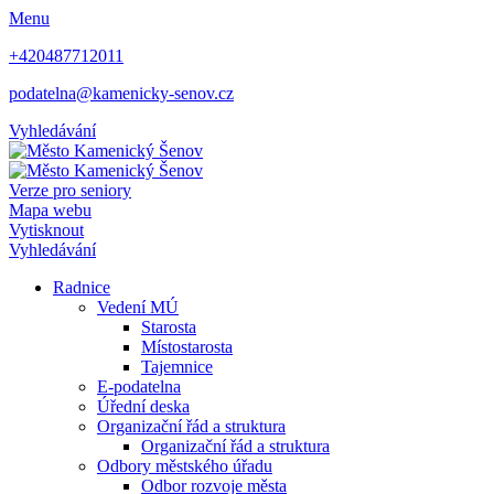
Menu
+420487712011
podatelna@kamenicky-senov.cz
Vyhledávání
Verze pro seniory
Mapa webu
Vytisknout
Vyhledávání
Radnice
Vedení MÚ
Starosta
Místostarosta
Tajemnice
E-podatelna
Úřední deska
Organizační řád a struktura
Organizační řád a struktura
Odbory městského úřadu
Odbor rozvoje města