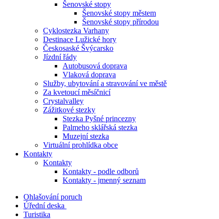
Šenovské stopy
Šenovské stopy městem
Šenovské stopy přírodou
Cyklostezka Varhany
Destinace Lužické hory
Českosaské Švýcarsko
Jízdní řády
Autobusová doprava
Vlaková doprava
Služby, ubytování a stravování ve městě
Za kvetoucí měsíčnicí
Crystalvalley
Zážitkové stezky
Stezka Pyšné princezny
Palmeho sklářská stezka
Muzejní stezka
Virtuální prohlídka obce
Kontakty
Kontakty
Kontakty - podle odborů
Kontakty - jmenný seznam
Ohlašování poruch
Úřední deska
Turistika