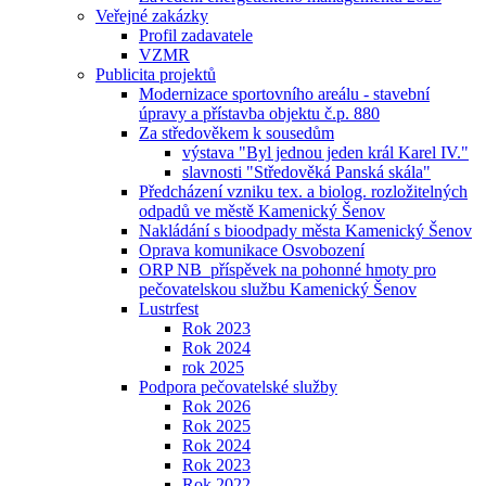
Veřejné zakázky
Profil zadavatele
VZMR
Publicita projektů
Modernizace sportovního areálu - stavební
úpravy a přístavba objektu č.p. 880
Za středověkem k sousedům
výstava "Byl jednou jeden král Karel IV."
slavnosti "Středověká Panská skála"
Předcházení vzniku tex. a biolog. rozložitelných
odpadů ve městě Kamenický Šenov
Nakládání s bioodpady města Kamenický Šenov
Oprava komunikace Osvobození
ORP NB_příspěvek na pohonné hmoty pro
pečovatelskou službu Kamenický Šenov
Lustrfest
Rok 2023
Rok 2024
rok 2025
Podpora pečovatelské služby
Rok 2026
Rok 2025
Rok 2024
Rok 2023
Rok 2022