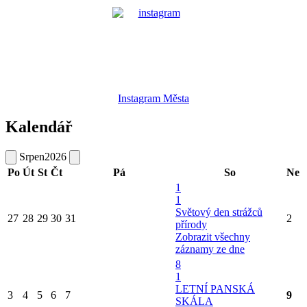
Instagram Města
Kalendář
Srpen
2026
Po
Út
St
Čt
Pá
So
Ne
1
1
Světový den strážců
27
28
29
30
31
2
přírody
Zobrazit všechny
záznamy ze dne
8
1
LETNÍ PANSKÁ
3
4
5
6
7
9
SKÁLA