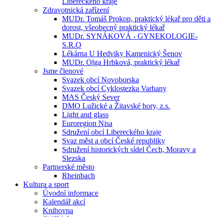
Libereckého kraje
Zdravotnická zařízení
MUDr. Tomáš Prokop, praktický lékař pro děti a
dorost, všeobecný praktický lékař
MUDr. SYNÁKOVÁ - GYNEKOLOGIE-
S.R.O
Lékárna U Hedviky Kamenický Šenov
MUDr. Olga Hrbková, praktický lékař
Jsme členové
Svazek obcí Novoborska
Svazek obcí Cyklostezka Varhany
MAS Český Sever
DMO Lužické a Žitavské hory, z.s.
Light and glass
Euroregion Nisa
Sdružení obcí Libereckého kraje
Svaz měst a obcí České republiky
Sdružení historických sídel Čech, Moravy a
Slezska
Partnerské město
Rheinbach
Kultura a sport
Úvodní informace
Kalendář akcí
Knihovna