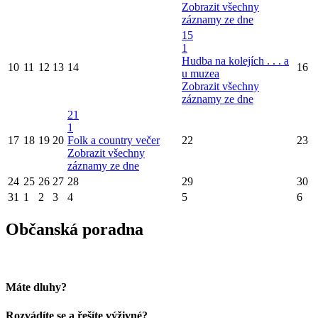
Zobrazit všechny
záznamy ze dne
15
1
Hudba na kolejích . . . a
10
11
12
13
14
16
u muzea
Zobrazit všechny
záznamy ze dne
21
1
17
18
19
20
Folk a country večer
22
23
Zobrazit všechny
záznamy ze dne
24
25
26
27
28
29
30
31
1
2
3
4
5
6
Občanská poradna
Máte dluhy?
Rozvádíte se a řešíte výživné?