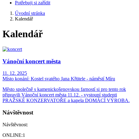
Potřebuji si zařídit
Úvodní stránka
Kalendář
Kalendář
Vánoční koncert města
11. 12. 2025
Místo konání:
Kostel svatého Jana Křtitele - náměstí Míru
Město společně s kamenickošenovskou farností si pro tento rok
připravili Vánoční koncert města 11.12. - vystoupí studenti
PRAŽSKÉ KONZERVATOŘE a kapela DOMÁCÍ VÝROBA.
Návštěvnost
Návštěvnost:
ONLINE:
1