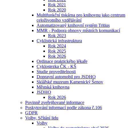
Rok 2021
Rok 2020
Multifunkční tiskárna pro knihovnu jako centrum
celoživotního vzdělávání
Automatizovaný knihovní systém Tritius
MMR - Podpora obnovy místních komunikací
Rok 2023
Cyklistická infrastruktura
Rok 2024
Rok 2025
Rok 2026
Ordinace praktického lékaře
Cyklostezka ČK - KŠ
Studie proveditelnosti
Dopravní automobil pro JSDHO
Sklářské muzeum Kamenický Šenov
Městská knihovna
JSDHO
Rok 2026
Povinně zveřejňované informace
Poskytování informací podle zákona č.106
GDPR
Volby, Sčítání lidu
Volby