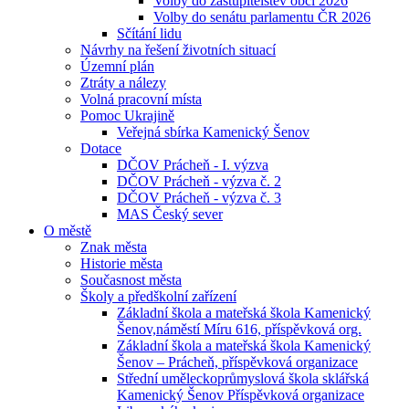
Volby do zastupitelstev obcí 2026
Volby do senátu parlamentu ČR 2026
Sčítání lidu
Návrhy na řešení životních situací
Územní plán
Ztráty a nálezy
Volná pracovní místa
Pomoc Ukrajině
Veřejná sbírka Kamenický Šenov
Dotace
DČOV Prácheň - I. výzva
DČOV Prácheň - výzva č. 2
DČOV Prácheň - výzva č. 3
MAS Český sever
O městě
Znak města
Historie města
Současnost města
Školy a předškolní zařízení
Základní škola a mateřská škola Kamenický
Šenov,náměstí Míru 616, příspěvková org.
Základní škola a mateřská škola Kamenický
Šenov – Prácheň, příspěvková organizace
Střední uměleckoprůmyslová škola sklářská
Kamenický Šenov Příspěvková organizace