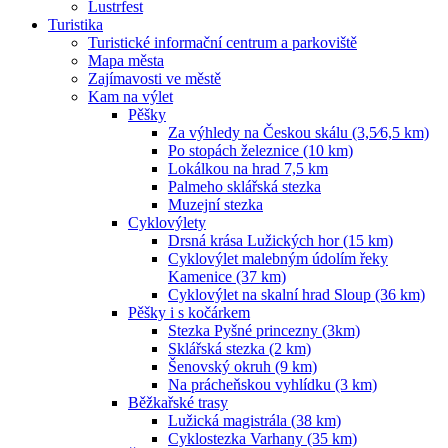
Lustrfest
Turistika
Turistické informační centrum a parkoviště
Mapa města
Zajímavosti ve městě
Kam na výlet
Pěšky
Za výhledy na Českou skálu (3,5⁄6,5 km)
Po stopách železnice (10 km)
Lokálkou na hrad 7,5 km
Palmeho sklářská stezka
Muzejní stezka
Cyklovýlety
Drsná krása Lužických hor (15 km)
Cyklovýlet malebným údolím řeky
Kamenice (37 km)
Cyklovýlet na skalní hrad Sloup (36 km)
Pěšky i s kočárkem
Stezka Pyšné princezny (3km)
Sklářská stezka (2 km)
Šenovský okruh (9 km)
Na prácheňskou vyhlídku (3 km)
Běžkařské trasy
Lužická magistrála (38 km)
Cyklostezka Varhany (35 km)