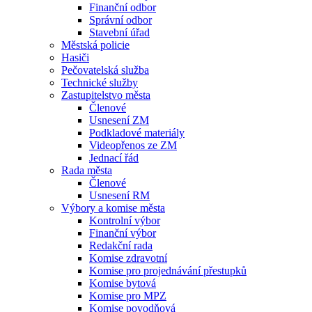
Finanční odbor
Správní odbor
Stavební úřad
Městská policie
Hasiči
Pečovatelská služba
Technické služby
Zastupitelstvo města
Členové
Usnesení ZM
Podkladové materiály
Videopřenos ze ZM
Jednací řád
Rada města
Členové
Usnesení RM
Výbory a komise města
Kontrolní výbor
Finanční výbor
Redakční rada
Komise zdravotní
Komise pro projednávání přestupků
Komise bytová
Komise pro MPZ
Komise povodňová