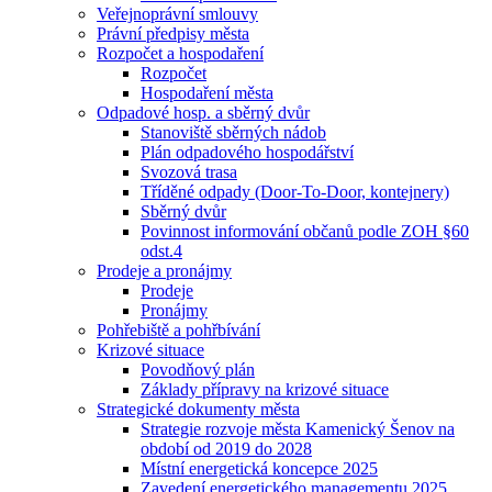
Veřejnoprávní smlouvy
Právní předpisy města
Rozpočet a hospodaření
Rozpočet
Hospodaření města
Odpadové hosp. a sběrný dvůr
Stanoviště sběrných nádob
Plán odpadového hospodářství
Svozová trasa
Tříděné odpady (Door-To-Door, kontejnery)
Sběrný dvůr
Povinnost informování občanů podle ZOH §60
odst.4
Prodeje a pronájmy
Prodeje
Pronájmy
Pohřebiště a pohřbívání
Krizové situace
Povodňový plán
Základy přípravy na krizové situace
Strategické dokumenty města
Strategie rozvoje města Kamenický Šenov na
období od 2019 do 2028
Místní energetická koncepce 2025
Zavedení energetického managementu 2025